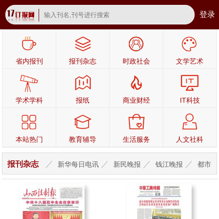
登录
省内报刊
报刊杂志
时政社会
文学艺术
学术学科
报纸
商业财经
IT科技
本站热门
教育辅导
生活服务
人文社科
报刊杂志
新华每日电讯
新民晚报
钱江晚报
都市
快报
北京青年报
姑苏晚报
杭州日报
宁波晚报