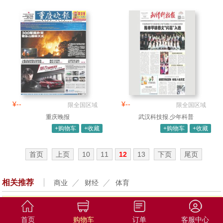
¥--
¥--
限全国区域
限全国区域
重庆晚报
武汉科技报.少年科普
+购物车
+收藏
+购物车
+收藏
首页
上页
10
11
12
13
下页
尾页
相关推荐
商业
财经
体育
首页
购物车
订单
客服中心