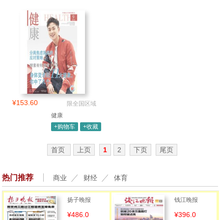
¥153.60
限全国区域
健康
+购物车
+收藏
首页
上页
1
2
下页
尾页
热门推荐
商业
财经
体育
扬子晚报
钱江晚报
¥486.0
¥396.0