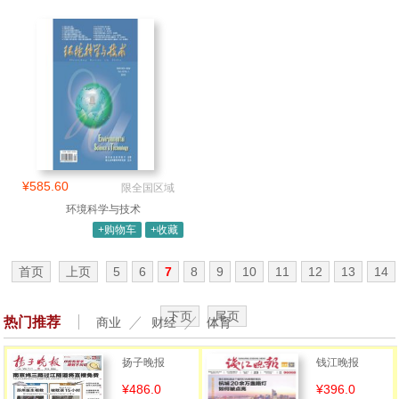
¥585.60
限全国区域
环境科学与技术
+购物车
+收藏
首页
上页
5
6
7
8
9
10
11
12
13
14
下页
尾页
热门推荐
商业
财经
体育
扬子晚报
钱江晚报
¥486.0
¥396.0