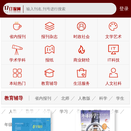
登录
省内报刊
报刊杂志
时政社会
文学艺术
学术学科
报纸
商业财经
IT科技
本站热门
教育辅导
生活服务
人文社科
教育辅导
省内报刊
北师
人教版
科学
学生
人教
数学
小学
学习
作文
英语
少年
年级
语文
教育