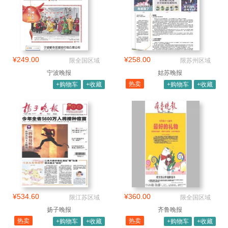
¥249.00
¥258.00
限全国区域
限苏州区域
宁波晚报
姑苏晚报
热卖
+购物车
+收藏
+购物车
+收藏
¥534.60
¥360.00
限江苏区域
限全国区域
扬子晚报
齐鲁晚报
热卖
热卖
+购物车
+收藏
+购物车
+收藏