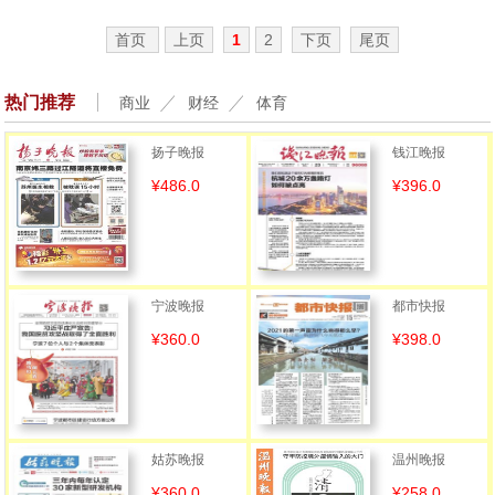
首页
上页
1
2
下页
尾页
热门推荐
商业
财经
体育
扬子晚报
钱江晚报
¥486.0
¥396.0
宁波晚报
都市快报
¥360.0
¥398.0
姑苏晚报
温州晚报
¥360.0
¥258.0