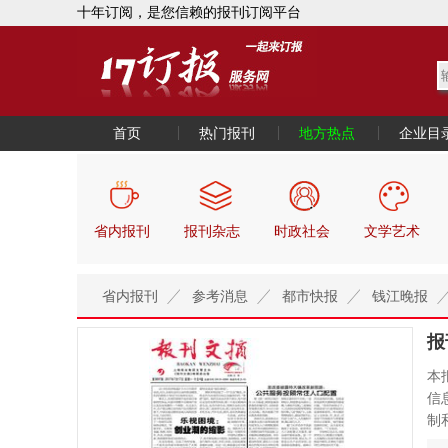
十年订阅，是您信赖的报刊订阅平台
首页
热门报刊
地方热点
企业目
省内报刊
报刊杂志
时政社会
文学艺术
省内报刊
参考消息
都市快报
钱江晚报
报
本
信
制