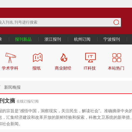
录
报刊新品
浙江报刊
杭州订阅
宁波报刊
学术学科
报纸
商业财经
IT科技
本站热门
新民晚报
刊文摘
在线订报/订阅
报的宗旨是“感悟中国，洞察现实，关注民生，解读社会”。准确摘录中央
息，汇集经济建设和改革开放的新鲜经验和探索，科教文卫系统的新举措
和社会新闻。