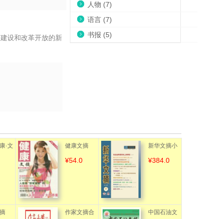
人物 (7)
语言 (7)
书报 (5)
济建设和改革开放的新
康·文
健康文摘
新华文摘小
¥54.0
¥384.0
字版（赠手
机客户端）
摘
作家文摘合
中国石油文