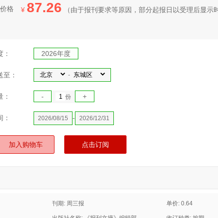
87.26
价格
¥
（
由于报刊要求等原因，部分起报日
以受理后显示
度：
2026年度
送至：
-
量：
-
+
份
间：
-
2026/08/15
2026/12/31
加入购物车
点击订阅
刊期: 周三报
单价: 0.64