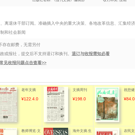
出版社名称: 《报刊文摘》编辑部
收订种类: 按期
员、离退休干部订阅。准确摘入中央的重大决策、各地改革信息、汇集经
法制和社会新闻
都不存在邮费，无需另付
邮政或报社，提交后不支持退订和换刊。
退订与收报需知必看
常见收报问题点击查看>>
老年文摘
文摘周刊
祝您健
¥122.4.0
¥198.0
¥84.0
（标准版）
摘
（含手机客
户端）
教师博览·文
海外文摘.生
农民文