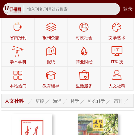
登录
省内报刊
报刊杂志
时政社会
文学艺术
学术学科
报纸
商业财经
IT科技
本站热门
教育辅导
生活服务
人文社科
人文社科
新报
海洋
哲学
社会科学
画刊
社会
画报
探索
党史
新闻
艺术
养生
时
代
世界
植物