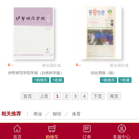
¥--
¥--
限全国区域
限全国区域
伊犁师范学院学报（自然科学版）
综合周报（朝）
（汉）
+购物车
+收藏
+购物车
+收藏
首页
上页
1
2
3
4
下页
尾页
相关推荐
商业
财经
体育
首页
购物车
订单
客服中心