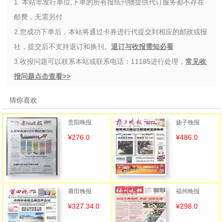
1. 本站非发行单位,下单的所有报纸刊物提供代订服务都不存在
邮费，无需另付
2.您成功下单后，本站将通过卡券进行代提交到相应的邮政或报
社，提交后不支持退订和换刊。
退订与收报需知必看
3.收报问题可以联系本站或联系电话：11185进行处理，
常见收
报问题点击查看>>
猜你喜欢
贵阳晚报
扬子晚报
¥276.0
¥486.0
莆田晚报
福州晚报
¥327.34.0
¥298.0