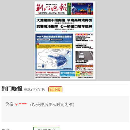
荆门晚报
在线订报/订阅
已下架
---
价格
¥
（
以受理后显示时间为准）